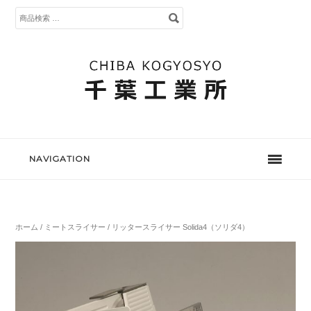
検
索
対
象:
NAVIGATION
ホーム
/
ミートスライサー
/ リッタースライサー Solida4（ソリダ4）