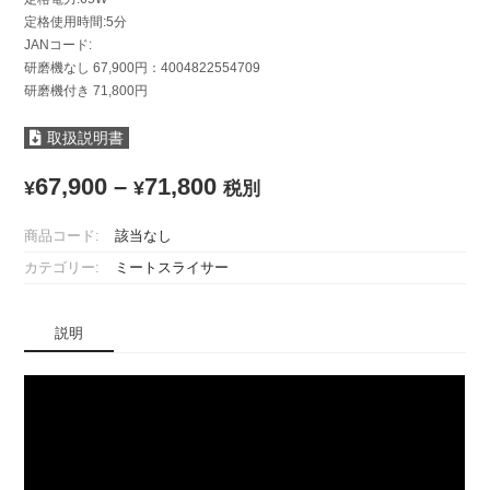
定格使用時間:5分
JANコード:
研磨機なし 67,900円：4004822554709
研磨機付き 71,800円
取扱説明書
67,900
–
71,800
¥
¥
税別
商品コード:
該当なし
カテゴリー:
ミートスライサー
説明