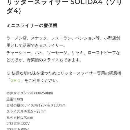
リッタースライサー SOLIDA4（ソリ
ダ4）
ミニスライサーの廉価機
ラーメン店、スナック、レストラン、ペンション等、小型店舗
用として活躍できるスライサー。
チャーシュー、ハム、ソーセージ、サラミ、ローストビーフな
どのほか、野菜類のスライスもできます。
※ 快適な切れ味を保つためにリッタースライサー専用の研磨機
「
GR-1
」をご利用ください。
本体サイズ:255×380×250mm
重量:3.8kg
食材の最大サイズ:幅190×高さ130mm
スライス厚み:0.5～23mm
丸刃直径:170mm
定格電圧:100V
定格電力:65W