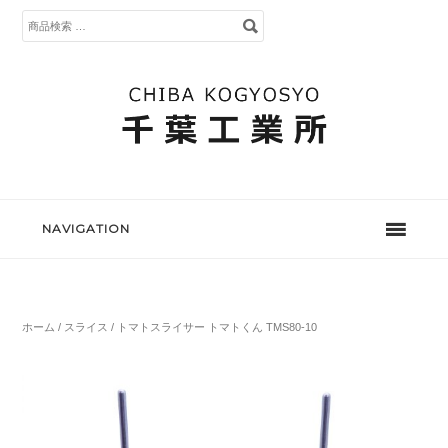
検
索
対
象:
NAVIGATION
ホーム
/
スライス
/ トマトスライサー トマトくん TMS80-10