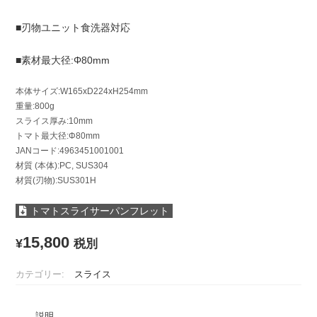
■刃物ユニット食洗器対応
■素材最大径:Φ80mm
本体サイズ:W165xD224xH254mm
重量:800g
スライス厚み:10mm
トマト最大径:Φ80mm
JANコード:4963451001001
材質 (本体):PC, SUS304
材質(刃物):SUS301H
トマトスライサーパンフレット
15,800
¥
税別
カテゴリー:
スライス
説明