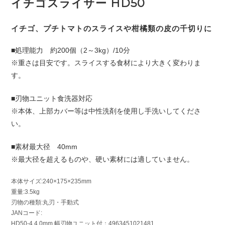
イチゴスライサー HD50
イチゴ、プチトマトのスライスや柑橘類の皮の千切りに
■処理能力 約200個（2～3kg）/10分
※重さは目安です。スライスする食材により大きく変わりま
す。
■刃物ユニット食洗器対応
※本体、上部カバー等は中性洗剤を使用し手洗いしてくださ
い。
■素材最大径 40mm
※最大径を超えるものや、硬い素材には適していません。
本体サイズ:240×175×235mm
重量:3.5kg
刃物の種類:丸刃・手動式
JANコード:
HD50-4 4.0mm 幅刃物ユニット付：4963451021481