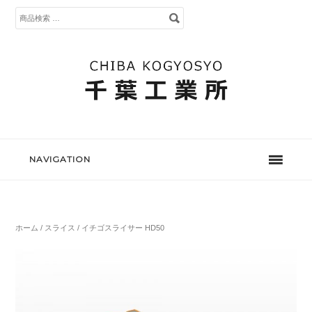
検
索
対
象:
NAVIGATION
ホーム
/
スライス
/ イチゴスライサー HD50