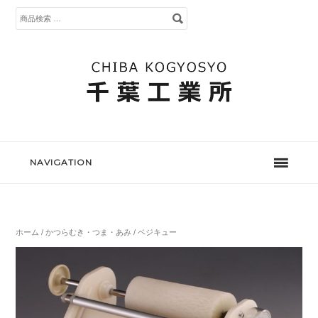
検
索
対
象:
NAVIGATION
ホーム
/
かつらむき・つま・あみ
/ ベジキュー