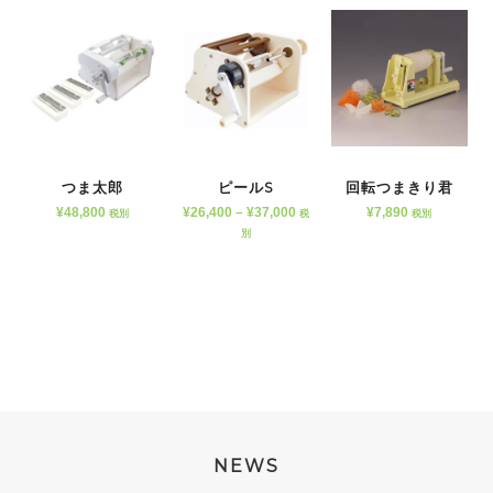
つま太郎
ピールS
回転つまきり君
¥
48,800
¥
26,400
–
¥
37,000
¥
7,890
税別
税
税別
別
NEWS