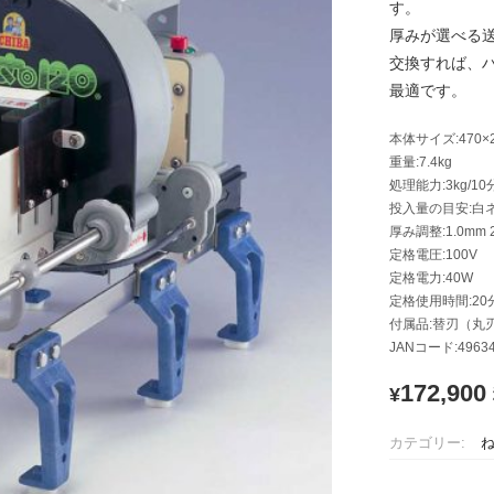
す。
厚みが選べる
交換すれば、
最適です。
本体サイズ:470×2
重量:7.4kg
処理能力:3kg/1
投入量の目安:白
厚み調整:1.0mm 
定格電圧:100V
定格電力:40W
定格使用時間:20
付属品:替刃（丸
JANコード:49634
172,900
¥
カテゴリー: