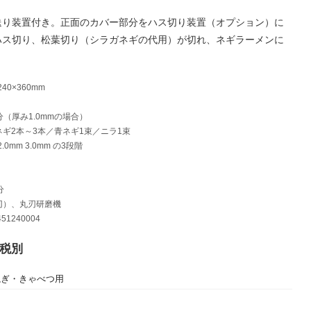
送り装置付き。正面のカバー部分をハス切り装置（オプション）に
ハス切り、松葉切り（シラガネギの代用）が切れ、ネギラーメンに
40×360mm
0分（厚み1.0mmの場合）
ネギ2本～3本／青ネギ1束／ニラ1束
2.0mm 3.0mm の3段階
分
刃）、丸刃研磨機
51240004
税別
ねぎ・きゃべつ用