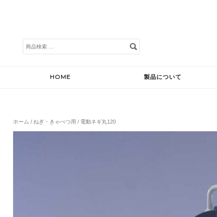
検
索
対
象:
HOME
製品について
ホーム
/
ねぎ・きゃべつ用
/ 電動ネギ丸120