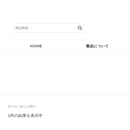
検
索
対
象:
HOME
製品について
ホーム
/ みじん切り
1件の結果を表示中