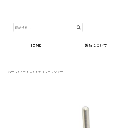
検
索
対
象:
HOME
製品について
ホーム
/
スライス
/ イチゴウェッジャー