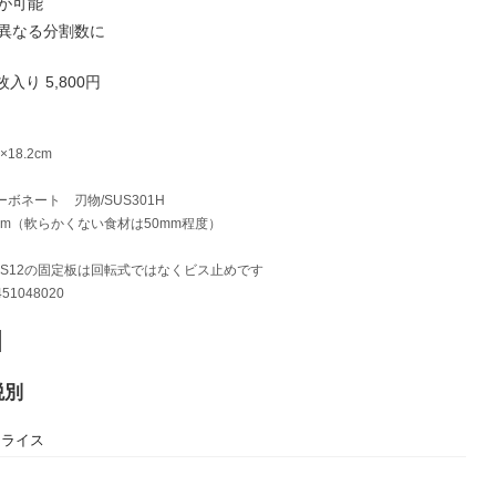
が可能
ば異なる分割数に
入り 5,800円
18.2cm
ーボネート 刃物/SUS301H
mm（軟らかくない食材は50mm程度）
SS12の固定板は回転式ではなくビス止めです
51048020
税別
スライス