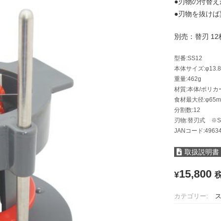
●刃物の付替え
●刃物を抜け
別売：替刃 12枚
型番:SS12
本体サイズ:φ13.8×
重量:462g
材質:本体/ポリカ
食材最大径:φ65
分割数:12
刃物:替刃式 ※
JANコード:49634
取扱説明書
15,800
¥
カテゴリー: