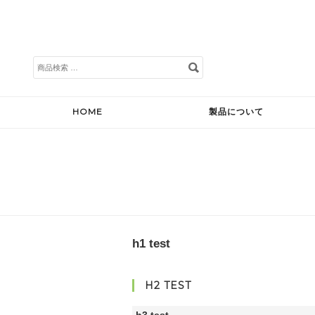
検
索
対
象:
HOME
製品について
h1 test
H2 TEST
h3 test